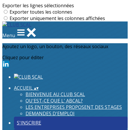
Exporter les lignes sélectionnées
Exporter toutes les colonnes
Exporter uniquement les colonnes affichées
Menu
Ajoutez un logo, un bouton, des réseaux sociaux
Cliquez pour éditer
ACCUEIL
▴
▾
BIENVENUE AU CLUB SCAL
QU'EST-CE QUE L' ABCAL?
LES ENTREPRISES PROPOSENT DES STAGES
DEMANDES D'EMPLOI
S'INSCRIRE